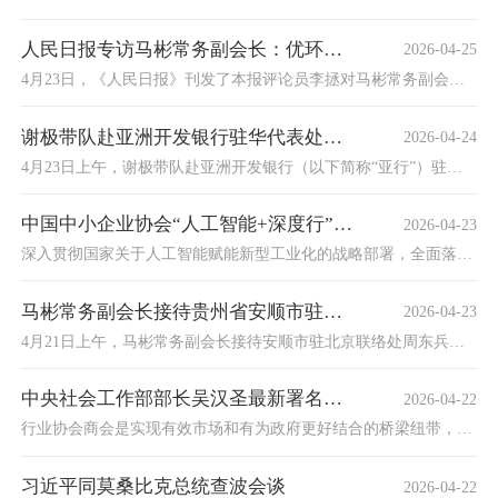
人民日报专访马彬常务副会长：优环境应有“伙伴思维”
2026-04-25
4月23日，《人民日报》刊发了本报评论员李拯对马彬常务副会长的专访文章，题为《优环境应有“伙伴思维”》。文章围绕优化营商环境这一关键议题，深入阐释了以“伙伴思维”推动发展、凝聚共识的重要性，为相关工作提供了具有启发性的思路。
谢极带队赴亚洲开发银行驻华代表处开展专题座谈交流
2026-04-24
4月23日上午，谢极带队赴亚洲开发银行（以下简称“亚行”）驻华代表处开展专题座谈交流。亚行驻华代表处副首席代表周爱明、中国业务总经理周云、高级保障官（环境专家）李宁、私营业务部门顾问徐迪参加会议。双方回顾前期友好互访成果，紧扣亚行对华合作40周年、新一轮国别规划编制、技术援助项目征集重要契机，围绕中小企业服务、ESG 建设、绿色低碳转型、企业出海、国际经验共享等领域开展深入交流。
中国中小企业协会“人工智能+深度行”系列活动（安庆站）成功举办
2026-04-23
深入贯彻国家关于人工智能赋能新型工业化的战略部署，全面落实工业和信息化部等八部门《“人工智能+制造”专项行动实施意见》，2026年4月17日下午，由中国中小企业协会、安庆市工业和信息化局主办的“人工智能+深度行系列活动（安庆站）”在安徽省安庆市举行。
马彬常务副会长接待贵州省安顺市驻北京联络处主任周东兵一行
2026-04-23
4月21日上午，马彬常务副会长接待安顺市驻北京联络处周东兵主任一行，双方围绕助力地方经济高质量发展进行交流。
中央社会工作部部长吴汉圣最新署名文章，信息量很大！
2026-04-22
行业协会商会是实现有效市场和有为政府更好结合的桥梁纽带，是推进中国式现代化的重要力量，是党的社会工作的重要对象。
习近平同莫桑比克总统查波会谈
2026-04-22