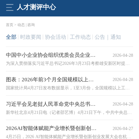
人才测评中心
首页 > 动态 | 咨询
全部
时政要闻
协会活动
工作动态
公告｜通知
中国中小企业协会组织优质会员企业走进雄安
2026-04-28
为深入贯彻落实习近平总书记2026年3月23日考察雄安新区时提出的“推进科技创新与产业创新深度融合，因地制宜发展新质生产力”重要指示精神，中国中小企业协会联合雄安新区工信科技数据局，于4月26日至27日在雄安新区成功举办优质会员企业“雄安行”活动。
图表：2026年前3个月全国规模以上工业企业利润增长15.5%
2026-04-28
国家统计局4月27日发布数据显示，1至3月份，全国规模以上工业企业实现利润总额16960.4亿元，同比增长15.5%。
习近平会见老挝人民革命党中央总书记、国家主席特使沙伦赛
2026-04-28
新华社北京4月21日电（记者邵艺博）4月21日下午，中共中央总书记、国家主席习近平在人民大会堂会见作为老挝人民革命党中央总书记、国家主席通伦特使专程来访的老挝人革党中央政治局委员、常务副总理沙伦赛。
2026AI智能体赋能产业增长暨创新创业发展大会在杭州成功举办
2026-04-27
4月25日，2026 AI智能体赋能产业增长暨创新创业发展大会在杭州成功举办，马彬常务副会长出席会议并致辞。