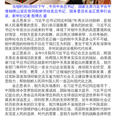
当地时间6月8日下午，中共中央总书记、国家主席习近平在平
壤锦绣山迎宾馆同朝鲜劳动党总书记、国务委员长金正恩举行会
谈。新华社记者 殷博古 摄
金正恩表示，习近平总书记同志时隔7年再次访问朝鲜，是朝
鲜人民最尊重的贵宾，我们表示最隆重、最热烈的欢迎。习近平总
书记今年首次出访就来到平壤，体现了对朝中关系的高度重视和友
好情谊，对朝方是莫大的鼓舞。此访再次清晰表明，久经考验的、
始终站在自主和正义的历史正确一边的朝中关系是多么牢不可破。
朝中两国的特殊性不仅在于我们互为邻国，更在于双方具有深厚传
统友谊和共同的理想信念，并对此彼此珍视和代代传承。
金正恩表示，去年9月我同习近平总书记在北京会晤后，两国
关系在各领域活跃发展，给两国人民带来实实在在的福祉。由衷感
谢习近平总书记同志就新时代朝中关系发展提出的重要意见，朝方
各部门将同中方同志一道全力以赴全面落实，推动双方在经贸、基
础设施、科技、教育、人文等广泛领域的交流合作取得新发展，通
过党际渠道加强经验交流互鉴为朝方社会主义建设事业发展提供宝
贵助力，帮助朝鲜人民同中国人民一道迈向现代化之路。
金正恩表示，朝方高兴地看到，在习近平总书记同志领导下，
中国取得令世界惊叹的发展成就，国际地位极大提升。习近平总书
记提出的人类命运共同体理念和四大全球倡议对促进世界和平与发
展具有深远意义，得到世界人民的支持和赞赏。近年来国际社会正
经历前所未有的巨大变化，朝方将始终不渝地坚持一个中国原则，
坚定支持中国维护核心利益的政策和立场。巩固和发展新时代朝中
友谊是人民的选择、时代的需要，是朝方始终不变的战略选择和坚