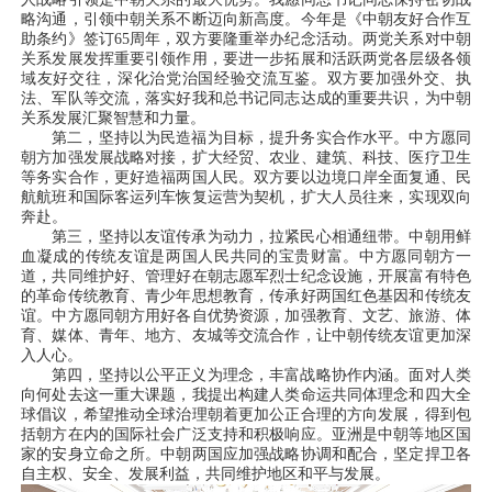
略沟通，引领中朝关系不断迈向新高度。今年是《中朝友好合作互
助条约》签订65周年，双方要隆重举办纪念活动。两党关系对中朝
关系发展发挥重要引领作用，要进一步拓展和活跃两党各层级各领
域友好交往，深化治党治国经验交流互鉴。双方要加强外交、执
法、军队等交流，落实好我和总书记同志达成的重要共识，为中朝
关系发展汇聚智慧和力量。
第二，坚持以为民造福为目标，提升务实合作水平。中方愿同
朝方加强发展战略对接，扩大经贸、农业、建筑、科技、医疗卫生
等务实合作，更好造福两国人民。双方要以边境口岸全面复通、民
航航班和国际客运列车恢复运营为契机，扩大人员往来，实现双向
奔赴。
第三，坚持以友谊传承为动力，拉紧民心相通纽带。中朝用鲜
血凝成的传统友谊是两国人民共同的宝贵财富。中方愿同朝方一
道，共同维护好、管理好在朝志愿军烈士纪念设施，开展富有特色
的革命传统教育、青少年思想教育，传承好两国红色基因和传统友
谊。中方愿同朝方用好各自优势资源，加强教育、文艺、旅游、体
育、媒体、青年、地方、友城等交流合作，让中朝传统友谊更加深
入人心。
第四，坚持以公平正义为理念，丰富战略协作内涵。面对人类
向何处去这一重大课题，我提出构建人类命运共同体理念和四大全
球倡议，希望推动全球治理朝着更加公正合理的方向发展，得到包
括朝方在内的国际社会广泛支持和积极响应。亚洲是中朝等地区国
家的安身立命之所。中朝两国应加强战略协调和配合，坚定捍卫各
自主权、安全、发展利益，共同维护地区和平与发展。