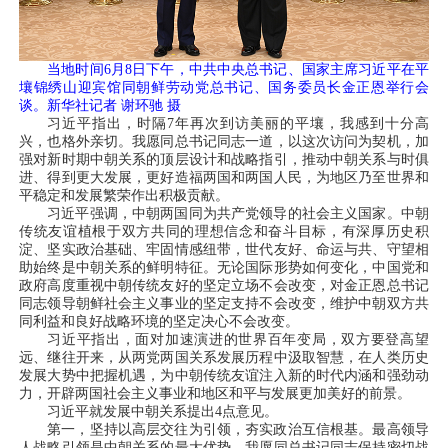
当地时间6月8日下午，中共中央总书记、国家主席习近平在平
壤锦绣山迎宾馆同朝鲜劳动党总书记、国务委员长金正恩举行会
谈。新华社记者 谢环驰 摄
习近平指出，时隔7年再次到访美丽的平壤，我感到十分高
兴，也格外亲切。我愿同总书记同志一道，以这次访问为契机，加
强对新时期中朝关系的顶层设计和战略指引，推动中朝关系与时俱
进、得到更大发展，更好造福两国和两国人民，为地区乃至世界和
平稳定和发展繁荣作出积极贡献。
习近平强调，中朝两国同为共产党领导的社会主义国家。中朝
传统友谊植根于双方共同的理想信念和奋斗目标，有深厚历史积
淀、坚实政治基础、牢固情感纽带，世代友好、命运与共、守望相
助始终是中朝关系的鲜明特征。无论国际形势如何变化，中国党和
政府高度重视中朝传统友好的坚定立场不会改变，对金正恩总书记
同志领导朝鲜社会主义事业的坚定支持不会改变，维护中朝双方共
同利益和良好战略环境的坚定决心不会改变。
习近平指出，面对加速演进的世界百年变局，双方要登高望
远、继往开来，从两党两国关系发展历程中汲取智慧，在人类历史
发展大势中把握机遇，为中朝传统友谊注入新的时代内涵和强劲动
力，开辟两国社会主义事业和地区和平与发展更加美好的前景。
习近平就发展中朝关系提出4点意见。
第一，坚持以高层交往为引领，夯实政治互信根基。最高领导
人战略引领是中朝关系的最大优势。我愿同总书记同志保持密切战